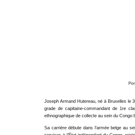
Por
Joseph Armand Hutereau, né à Bruxelles le 30 
grade de capitaine-commandant de 1re cla
ethnographique de collecte au sein du Congo 
Sa carrière débute dans l’armée belge au sei
services à l’État indépendant du Congo, rejo