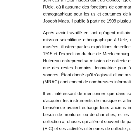
l’Uele, où il assume des fonctions de comman
ethnographique pour les us et coutumes de la 
Joseph Maes, il publie à partir de 1909 plusieu
Après avoir travaillé en tant qu’agent milita
mission scientifique ethnographique à Uele, u
musées, illustrée par les expéditions de col
1915 et l’expédition du duc de Mecklemburg 
Hutereau entreprend sa mission de collecte 
que des restes humains. Innovatrice pour
sonores. Étant donné qu’il s’agissait d’une m
(MRAC) contiennent de nombreuses informatio
Il est intéressant de mentionner que dans 
d’acquérir les instruments de musique et affi
bienséance avaient échangé leurs anciens ins
besoin de montures ou de charrettes, et les p
collection », choses qui allèrent souvent de pai
(EIC) et ses activités ultérieures de collecte ;