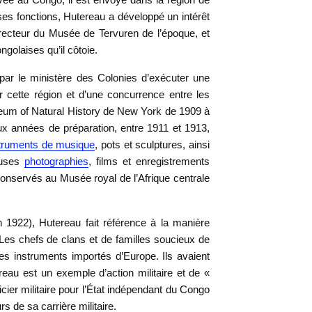
es fonctions, Hutereau a développé un intérêt
directeur du Musée de Tervuren de l’époque, et
ngolaises qu’il côtoie.
é par le ministère des Colonies d’exécuter une
ur cette région et d’une concurrence entre les
seum of Natural History de New York de 1909 à
x années de préparation, entre 1911 et 1913,
truments de musique
, pots et sculptures, ainsi
euses
photographies
, films et enregistrements
conservés au Musée royal de l’Afrique centrale
n 1922), Hutereau fait référence à la manière
 Les chefs de clans et de familles soucieux de
es instruments importés d’Europe. Ils avaient
reau est un exemple d’action militaire et de «
ficier militaire pour l’État indépendant du Congo
rs de sa carrière militaire.