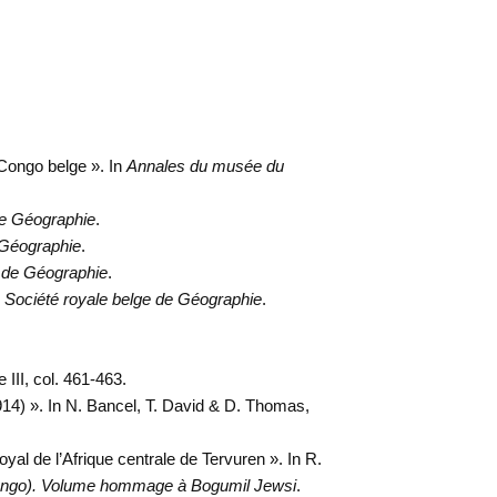
 Congo belge ». In
Annales du musée du
 de Géographie
.
e Géographie
.
e de Géographie
.
la Société royale belge de Géographie
.
e III, col. 461-463.
914) ». In N. Bancel, T. David & D. Thomas,
al de l’Afrique centrale de Tervuren ». In R.
Congo). Volume hommage à Bogumil Jewsi
.