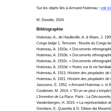
Sur les objets liés à
Armand Hutereau
:
voir ici
M. Dewitte, 2024
Bibliographie
Hutereau, A., de Haulleville, A. & Maes, J. 190
Congo belge
1. Tervuren : Musée du Congo be
Hutereau, A. 1910a. « Documents ethnographi
Hutereau, A. 1910b. « Documents ethnographi
Hutereau, A. 1910c. « Documents ethnograph
Hutereau, A. 1910d. « Notes sur la vie familia
Hutereau, A. 1913.
Histoire des peuplades de l
Hutereau, A. 1921.
Histoire des peuplades de l
Janssens, E. 1952. « Armand Hutereau ». In
B
Couttenier, M. 2014. « “Et on ne peut s’empêc
L’Invention de La Race
. Paris : La Découverte
Vandenbergen, H. 2019. « La représentation de 
Giordano, E. Quaretta & D. Dibwe dia Mwamb