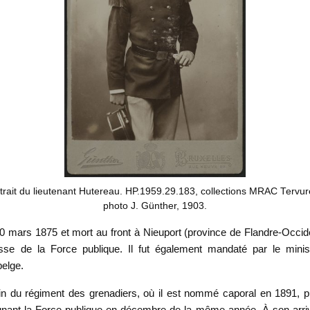
trait du lieutenant Hutereau. HP.1959.29.183, collections MRAC Tervur
photo J. Günther, 1903.
mars 1875 et mort au front à Nieuport (province de Flandre-Occident
sse de la Force publique. Il fut également mandaté par le mini
belge.
n du régiment des grenadiers, où il est nommé caporal en 1891, pui
ignant la Force publique en décembre de la même année. À son arri