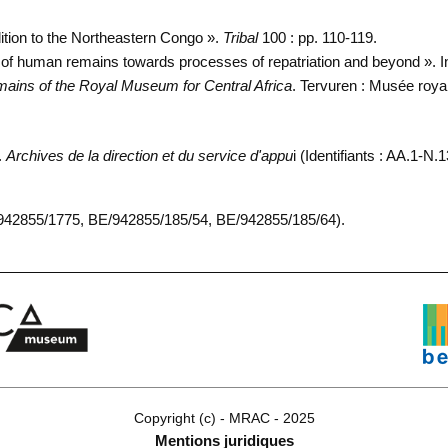
tion to the Northeastern Congo ».
Tribal
100 : pp. 110-119.
s of human remains towards processes of repatriation and beyond ». I
emains of the Royal Museum for Central Africa
. Tervuren : Musée royal 
.
Archives de la direction et du service d'appu
i (Identifiants : AA.1-N
42855/1775, BE/942855/185/54, BE/942855/185/64).
Copyright (c) - MRAC - 2025
Mentions juridiques