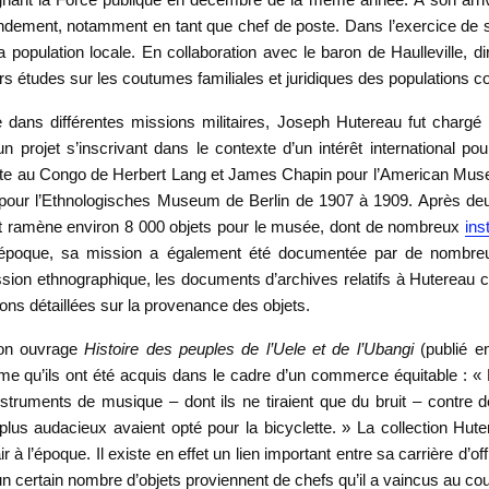
dement, notamment en tant que chef de poste. Dans l’exercice de s
population locale. En collaboration avec le baron de Haulleville, 
rs études sur les coutumes familiales et juridiques des populations co
ire dans différentes missions militaires, Joseph Hutereau fut charg
n projet s’inscrivant dans le contexte d’un intérêt international po
lecte au Congo de Herbert Lang et James Chapin pour l’American Mu
pour l’Ethnologisches Museum de Berlin de 1907 à 1909. Après deu
et ramène environ 8 000 objets pour le musée, dont de nombreux
ins
 l’époque, sa mission a également été documentée par de nombr
ission ethnographique, les documents d’archives relatifs à Hutereau 
ns détaillées sur la provenance des objets.
son ouvrage
Histoire des peuples de l’Uele et de l’Ubangi
(publié e
rme qu’ils ont été acquis dans le cadre d’un commerce équitable : «
truments de musique – dont ils ne tiraient que du bruit – contre d
lus audacieux avaient opté pour la bicyclette. » La collection Hute
r à l’époque. Il existe en effet un lien important entre sa carrière d’of
 un certain nombre d’objets proviennent de chefs qu’il a vaincus au cou