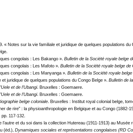
9. « Notes sur la vie familiale et juridique de quelques populations du
lge.
ques congolais : Les Bakango ».
Bulletin de la Société royale belge
ques congolais : Les Mafoto ».
Bulletin de la Société royale belge d
iques congolais : Les Manyanga ».
Bulletin de la Société royale belg
le et juridique de quelques populations du Congo Belge ».
Bulletin de 
’Uele et de l’Ubangi
. Bruxelles : Goemaere.
’Uele et de l’Ubangi
. Bruxelles : Goemaere.
iographie belge coloniale
. Bruxelles : Institut royal colonial belge, tom
her de rire” : la physioanthropologie en Belgique et au Congo (1882-1
, pp. 117-132.
l’autre et du soi dans la collection Hutereau (1911-1913) au Musée roy
u (éd.),
Dynamiques sociales et représentations congolaises (RD 