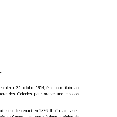
en ;
ale) le 24 octobre 1914, était un militaire au
stère des Colonies pour mener une mission
s sous-lieutenant en 1896. Il offre alors ses
vée au Congo, il est envoyé dans la région de