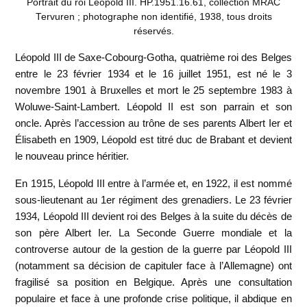
Portrait du roi Léopold III. HP.1951.16.61, collection MRAC
Tervuren ; photographe non identifié, 1938, tous droits
réservés.
Léopold III de Saxe-Cobourg-Gotha, quatrième roi des Belges
entre le 23 février 1934 et le 16 juillet 1951, est né le 3
novembre 1901 à Bruxelles et mort le 25 septembre 1983 à
Woluwe-Saint-Lambert. Léopold II est son parrain et son
oncle. Après l’accession au trône de ses parents Albert Ier et
Élisabeth en 1909, Léopold est titré duc de Brabant et devient
le nouveau prince héritier.
En 1915, Léopold III entre à l’armée et, en 1922, il est nommé
sous-lieutenant au 1er régiment des grenadiers. Le 23 février
1934, Léopold III devient roi des Belges à la suite du décès de
son père Albert Ier. La Seconde Guerre mondiale et la
controverse autour de la gestion de la guerre par Léopold III
(notamment sa décision de capituler face à l’Allemagne) ont
fragilisé sa position en Belgique. Après une consultation
populaire et face à une profonde crise politique, il abdique en