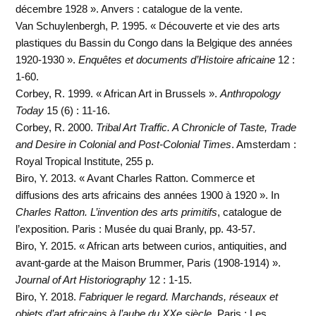
décembre 1928 ». Anvers : catalogue de la vente.
Van Schuylenbergh, P. 1995. « Découverte et vie des arts
plastiques du Bassin du Congo dans la Belgique des années
1920-1930 ».
Enquêtes et documents d’Histoire africaine
12 :
1-60.
Corbey, R. 1999. « African Art in Brussels ».
Anthropology
Today
15 (6) : 11-16.
Corbey, R. 2000.
Tribal Art Traffic. A Chronicle of Taste, Trade
and Desire in Colonial and Post-Colonial Times
. Amsterdam :
Royal Tropical Institute, 255 p.
Biro, Y. 2013. « Avant Charles Ratton. Commerce et
diffusions des arts africains des années 1900 à 1920 ». In
Charles Ratton. L’invention des arts primitifs
, catalogue de
l’exposition. Paris : Musée du quai Branly, pp. 43-57.
Biro, Y. 2015. « African arts between curios, antiquities, and
avant-garde at the Maison Brummer, Paris (1908-1914) ».
Journal of Art Historiography
12 : 1-15.
Biro, Y. 2018.
Fabriquer le regard. Marchands, réseaux et
objets d’art africains à l’aube du XXe siècle
. Paris : Les