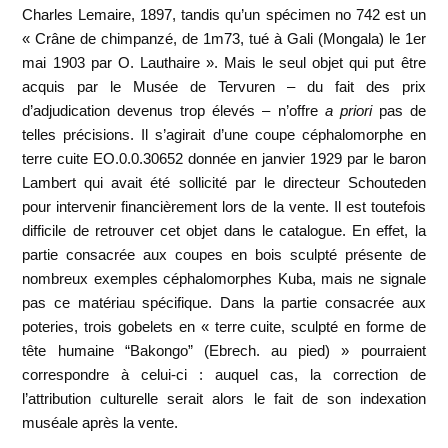
Charles Lemaire, 1897, tandis qu’un spécimen no 742 est un
« Crâne de chimpanzé, de 1m73, tué à Gali (Mongala) le 1er
mai 1903 par O. Lauthaire ». Mais le seul objet qui put être
acquis par le Musée de Tervuren – du fait des prix
d’adjudication devenus trop élevés – n’offre
a priori
pas de
telles précisions. Il s’agirait d’une coupe céphalomorphe en
terre cuite EO.0.0.30652 donnée en janvier 1929 par le baron
Lambert qui avait été sollicité par le directeur Schouteden
pour intervenir financièrement lors de la vente. Il est toutefois
difficile de retrouver cet objet dans le catalogue. En effet, la
partie consacrée aux coupes en bois sculpté présente de
nombreux exemples céphalomorphes Kuba, mais ne signale
pas ce matériau spécifique. Dans la partie consacrée aux
poteries, trois gobelets en « terre cuite, sculpté en forme de
tête humaine “Bakongo” (Ebrech. au pied) » pourraient
correspondre à celui-ci : auquel cas, la correction de
l’attribution culturelle serait alors le fait de son indexation
muséale après la vente.