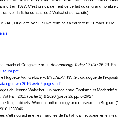
sa mort en 1977. C’est principalement de ce fait qu’un grand nombre 
plus, voir la fiche consacrée à Walschot sur ce site).
u MRAC, Huguette Van Geluwe termine sa carrière le 31 mars 1992.
r ici
 travels of Congolese art ».
Anthropology Today
17 (3) : 26-28. En l
oMuseum.pdf
elle Huguette Van Geluwe ».
BRUNEAF Winter
, catalogue de l’expositi
catalogue-wb-2016-web-2-pages.pdf
images de Jeanne Walschot : un monde entre Exotisme et Modernité »
 Art Fair, 2019 (partie 1) & 2020 (partie 2), pp. 6-26/27.
 the filing cabinets. Women, anthropology and museums in Belgium 
.2018.1538046
es d’ethnographie et les marchés de l’art africain et océanien en Fran