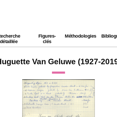
echerche
Figures-
Méthodologies
Bibliog
détaillée
clés
uguette Van Geluwe (1927-201