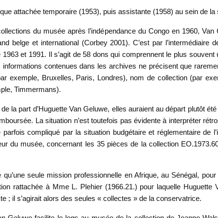
tifique attachée temporaire (1953), puis assistante (1958) au sein de 
 collections du musée après l’indépendance du Congo en 1960, Van
 belge et international (Corbey 2001). C’est par l’intermédiaire d
 1963 et 1991. Il s’agit de 58 dons qui comprennent le plus souvent u
s informations contenues dans les archives ne précisent que raremen
par exemple, Bruxelles, Paris, Londres), nom de collection (par e
emple, Timmermans).
 la part d’Huguette Van Geluwe, elles auraient au départ plutôt été 
mboursée. La situation n’est toutefois pas évidente à interpréter rét
parfois compliqué par la situation budgétaire et réglementaire de l
ur du musée, concernant les 35 pièces de la collection EO.1973.60.
qu’une seule mission professionnelle en Afrique, au Sénégal, pour l
tion rattachée à Mme L. Plehier (1966.21.) pour laquelle Huguett
te ; il s’agirait alors des seules « collectes » de la conservatrice.
Van Geluwe facilite le legs au musée de la collection de Jeanne Wa