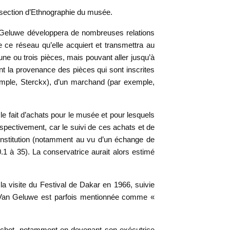
la section d’Ethnographie du musée.
 Geluwe développera de nombreuses relations
e ce réseau qu’elle acquiert et transmettra au
ne ou trois pièces, mais pouvant aller jusqu’à
t la provenance des pièces qui sont inscrites
xemple, Sterckx), d’un marchand (par exemple,
le fait d’achats pour le musée et pour lesquels
rospectivement, car le suivi de ces achats et de
’institution (notamment au vu d’un échange de
1 à 35). La conservatrice aurait alors estimé
a visite du Festival de Dakar en 1966, suivie
e Van Geluwe est parfois mentionnée comme «
lschot, notamment en devenant son exécutrice