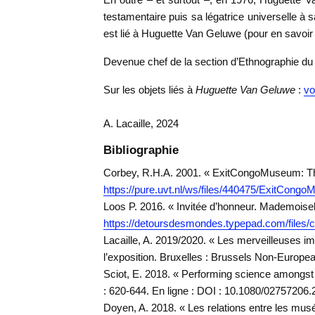
testamentaire puis sa légatrice universelle à 
est lié à Huguette Van Geluwe (pour en savoir 
Devenue chef de la section d’Ethnographie d
Sur les objets liés à
Huguette Van Geluwe
:
voi
A. Lacaille, 2024
Bibliographie
Corbey, R.H.A. 2001. « ExitCongoMuseum: The
https://pure.uvt.nl/ws/files/440475/ExitCong
Loos P. 2016. « Invitée d’honneur. Mademois
https://detoursdesmondes.typepad.com/files/
Lacaille, A. 2019/2020. « Les merveilleuses 
l’exposition. Bruxelles : Brussels Non-European
Sciot, E. 2018. « Performing science amongst
: 620-644. En ligne : DOI : 10.1080/02757206
Doyen, A. 2018. « Les relations entre les musé