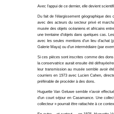
Avec l’appui de ce dernier, elle devient scien
Du fait de l’élargissement géographique des
avec des acteurs du secteur privé et marchand
musée des objets océaniens et africains entre
une trentaine d’objets dans quelques cas. Le
avec les seules mentions d’un lieu d’achat (
Galerie Maya) ou d’un intermédiaire (par ex
Si ces pièces sont inscrites comme des dons de
la conservatrice aurait ensuite été défrayée/re
leur transmission au musée semble avoir été 
courriers en 1973 avec Lucien Cahen, directe
préférable de procéder à des dons.
Huguette Van Geluwe semble n’avoir effectué 
d’un court séjour en Casamance. Une collec
collecteur » pourrait être rattachée à ce contex
En outre – et surtout –, en 1976, Huguette 