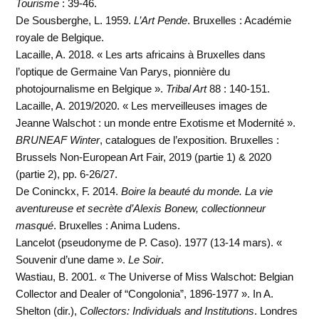
Tourisme
: 39-46.
De Sousberghe, L. 1959.
L’Art Pende
. Bruxelles : Académie
royale de Belgique.
Lacaille, A. 2018. « Les arts africains à Bruxelles dans
l’optique de Germaine Van Parys, pionnière du
photojournalisme en Belgique ».
Tribal Art
88 : 140-151.
Lacaille, A. 2019/2020. « Les merveilleuses images de
Jeanne Walschot : un monde entre Exotisme et Modernité ».
BRUNEAF Winter
, catalogues de l’exposition. Bruxelles :
Brussels Non-European Art Fair, 2019 (partie 1) & 2020
(partie 2), pp. 6-26/27.
De Coninckx, F. 2014.
Boire la beauté du monde. La vie
aventureuse et secrète d’Alexis Bonew, collectionneur
masqué
. Bruxelles : Anima Ludens.
Lancelot (pseudonyme de P. Caso). 1977 (13-14 mars). «
Souvenir d’une dame ».
Le Soir
.
Wastiau, B. 2001. « The Universe of Miss Walschot: Belgian
Collector and Dealer of “Congolonia”, 1896-1977 ». In A.
Shelton (dir.),
Collectors: Individuals and Institutions
. Londres