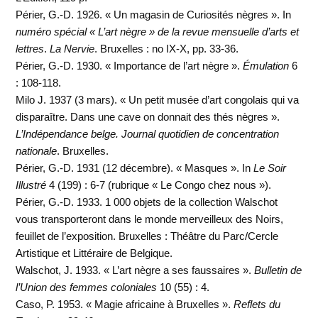
Périer, G.-D. 1926. « Un magasin de Curiosités nègres ». In
numéro spécial « L’art nègre » de la revue mensuelle d’arts et
lettres
.
La Nervie
. Bruxelles : no IX-X, pp. 33-36.
Périer, G.-D. 1930. « Importance de l’art nègre ».
Émulation
6
: 108-118.
Milo J. 1937 (3 mars). « Un petit musée d’art congolais qui va
disparaître. Dans une cave on donnait des thés nègres ».
L’Indépendance belge. Journal quotidien de concentration
nationale
. Bruxelles.
Périer, G.-D. 1931 (12 décembre). « Masques ». In
Le Soir
Illustré
4 (199) : 6-7 (rubrique « Le Congo chez nous »).
Périer, G.-D. 1933. 1 000 objets de la collection Walschot
vous transporteront dans le monde merveilleux des Noirs,
feuillet de l’exposition. Bruxelles : Théâtre du Parc/Cercle
Artistique et Littéraire de Belgique.
Walschot, J. 1933. « L’art nègre a ses faussaires ».
Bulletin de
l’Union des femmes coloniales
10 (55) : 4.
Caso, P. 1953. « Magie africaine à Bruxelles ».
Reflets du