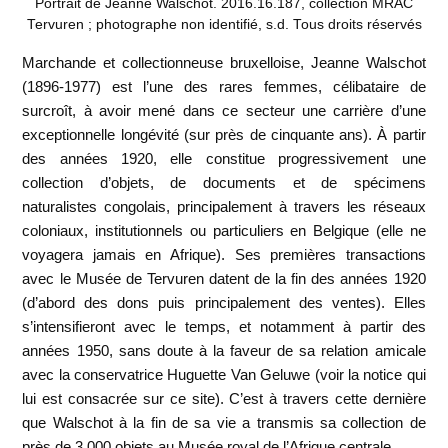
Portrait de Jeanne Walschot. 2016.16.187, collection MRAC
Tervuren ; photographe non identifié, s.d. Tous droits réservés
Marchande et collectionneuse bruxelloise, Jeanne Walschot
(1896-1977) est l’une des rares femmes, célibataire de
surcroît, à avoir mené dans ce secteur une carrière d’une
exceptionnelle longévité (sur près de cinquante ans). À partir
des années 1920, elle constitue progressivement une
collection d’objets, de documents et de spécimens
naturalistes congolais, principalement à travers les réseaux
coloniaux, institutionnels ou particuliers en Belgique (elle ne
voyagera jamais en Afrique). Ses premières transactions
avec le Musée de Tervuren datent de la fin des années 1920
(d’abord des dons puis principalement des ventes). Elles
s’intensifieront avec le temps, et notamment à partir des
années 1950, sans doute à la faveur de sa relation amicale
avec la conservatrice Huguette Van Geluwe (voir la notice qui
lui est consacrée sur ce site). C’est à travers cette dernière
que Walschot à la fin de sa vie a transmis sa collection de
près de 3 000 objets au Musée royal de l’Afrique centrale.